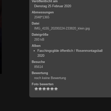
Veröffentlicht am
Dienstag 25 Februar 2020
Abmessungen
2048*1365
Datei
IMG_4155_20200224-233820_klein.jpg
Dateigröße
293 kB
Alben
Faschingsgilde öffentlich
/
Rosenmontagsball
2020
Besuche
85614
Bewertung
noch keine Bewertung
Foto bewerten