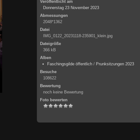
Veröffentlicht am
Donnerstag 23 November 2023
Abmessungen
2048*1362
Datei
IMG_0122_20231118-235901_klein.jpg
Dateigröße
366 kB
Alben
Faschingsgilde öffentlich
/
Prunksitzungen 2023
Besuche
108622
Bewertung
noch keine Bewertung
Foto bewerten