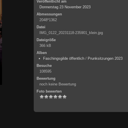
Veröffentlicht am
Donnerstag 23 November 2023
Abmessungen
2048*1362
Datei
IMG_0122_20231118-235901_klein.jpg
Dateigröße
366 kB
Alben
Faschingsgilde öffentlich
/
Prunksitzungen 2023
Besuche
108595
Bewertung
noch keine Bewertung
Foto bewerten