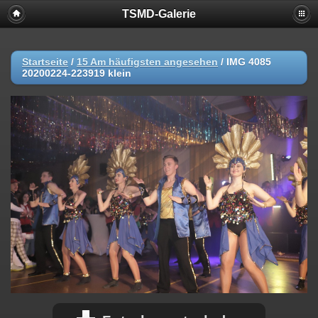
TSMD-Galerie
Startseite
/
15 Am häufigsten angesehen
/
IMG 4085
20200224-223919 klein